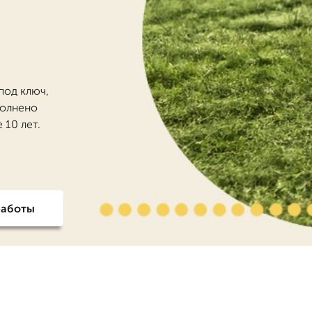
под ключ,
полнено
 10 лет.
работы