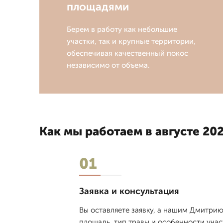
площадями
Берем в работу как небольшие
участки, так и крупные территории,
обеспечивая качественный покос
независимо от объема.
Как мы работаем в августе 202
01
Заявка и консультация
Вы оставляете заявку, а нашим Дмитрию
площадь, тип травы и особенности учас