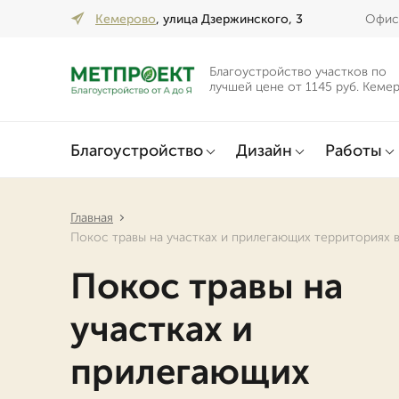
Кемерово
, улица Дзержинского, 3
Офис 
Благоустройство участков по
лучшей цене от 1145 руб. Кеме
Благоустройство
Дизайн
Работы
Главная
Покос травы на участках и прилегающих территориях 
Покос травы на
участках и
прилегающих