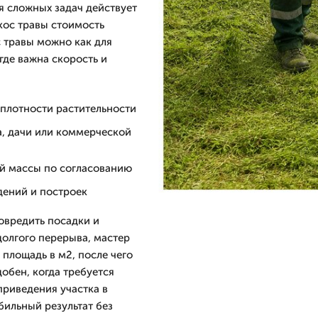
я сложных задач действует
кос травы стоимость
с травы можно как для
где важна скорость и
 плотности растительности
а, дачи или коммерческой
й массы по согласованию
дений и построек
овредить посадки и
долгого перерыва, мастер
 площадь в м2, после чего
обен, когда требуется
приведения участка в
бильный результат без