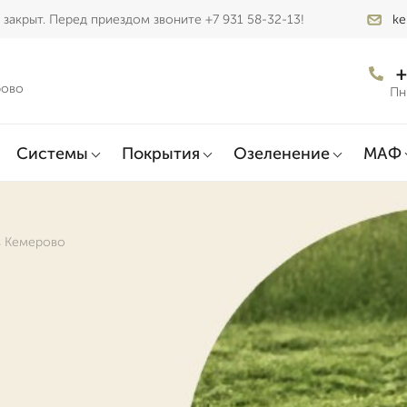
закрыт. Перед приездом звоните +7 931 58-32-13!
ke
+
рово
Пн
Системы
Покрытия
Озеленение
МАФ
в Кемерово