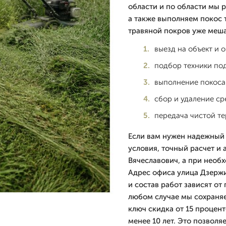
области и по области мы 
а также выполняем покос т
травяной покров уже меша
выезд на объект и 
подбор техники под
выполнение покоса 
сбор и удаление с
передача чистой те
Если вам нужен надежный
условия, точный расчет и 
Вячеславович, а при необ
Адрес офиса улица Дзержин
и состав работ зависят от
любом случае мы сохраняе
ключ скидка от 15 процен
менее 10 лет. Это позволя