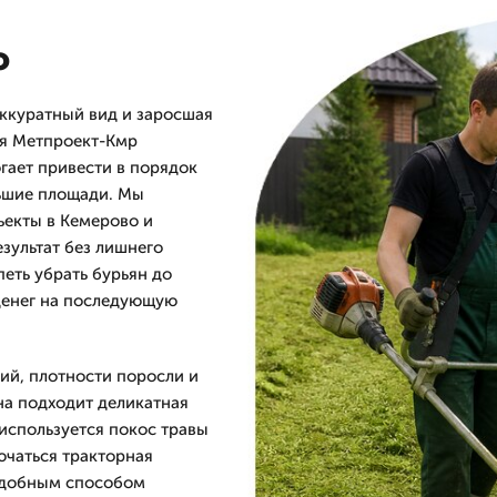
о
аккуратный вид и заросшая
ия Метпроект-Кмр
гает привести в порядок
льшие площади. Мы
ъекты в Кемерово и
езультат без лишнего
петь убрать бурьян до
 денег на последующую
ний, плотности поросли и
на подходит деликатная
 используется покос травы
чаться тракторная
 удобным способом